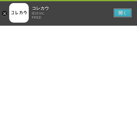
コレカウ
開く
iEnt inc.
FREE