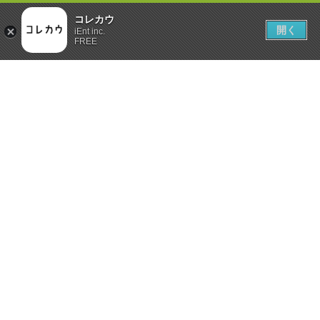
コレカウ
開く
iEnt inc.
FREE