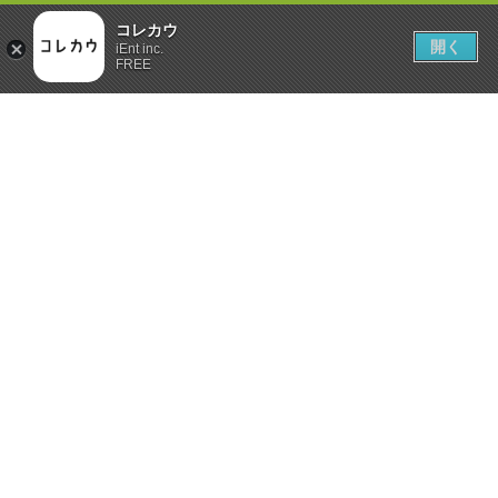
コレカウ
開く
iEnt inc.
FREE