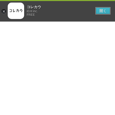
コレカウ
開く
iEnt inc.
FREE