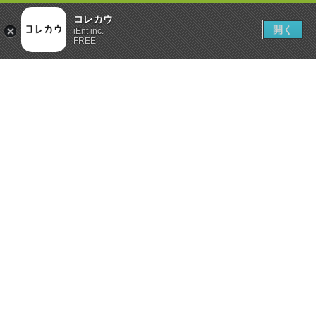
コレカウ
開く
iEnt inc.
FREE