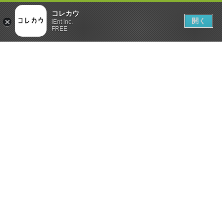
コレカウ
開く
iEnt inc.
FREE