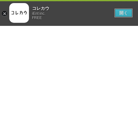
コレカウ
開く
iEnt inc.
FREE