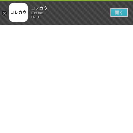
コレカウ
開く
iEnt inc.
FREE