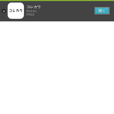
コレカウ
開く
iEnt inc.
FREE