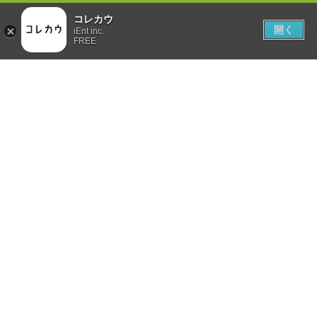
コレカウ
開く
iEnt inc.
FREE