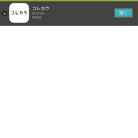
コレカウ
開く
iEnt inc.
FREE