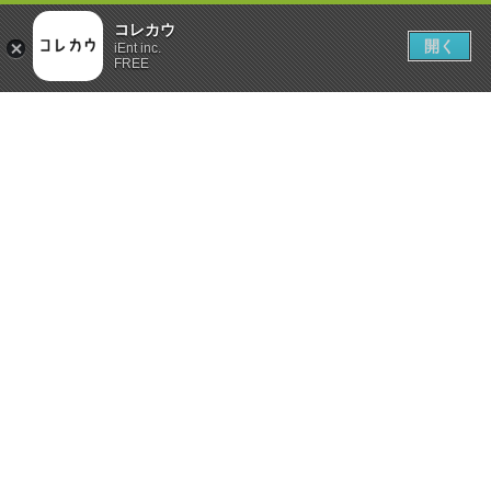
コレカウ
開く
iEnt inc.
FREE