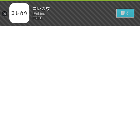
コレカウ
開く
iEnt inc.
FREE