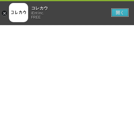
コレカウ
開く
iEnt inc.
FREE