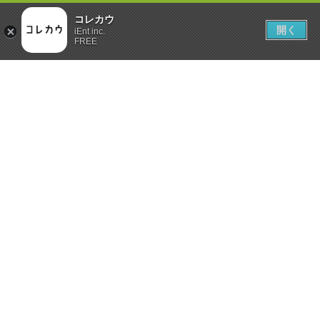
コレカウ
開く
iEnt inc.
FREE