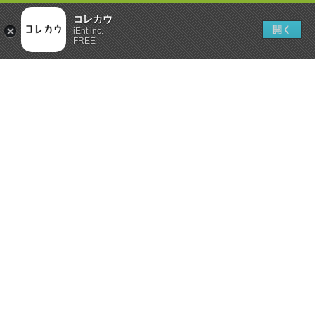
コレカウ
開く
iEnt inc.
FREE