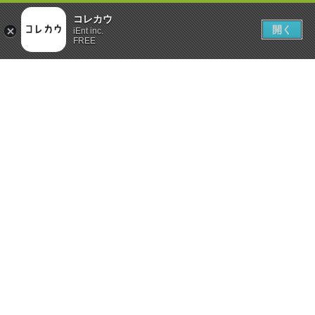
コレカウ
開く
iEnt inc.
FREE