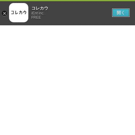
コレカウ
開く
iEnt inc.
FREE