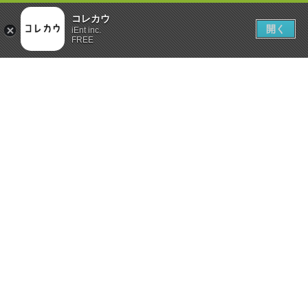
コレカウ
開く
iEnt inc.
FREE