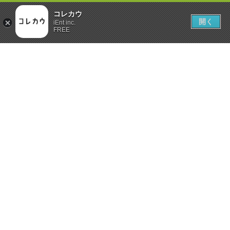
コレカウ
開く
iEnt inc.
FREE