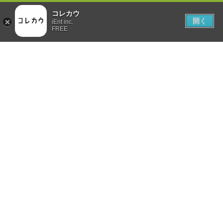
コレカウ
開く
iEnt inc.
FREE