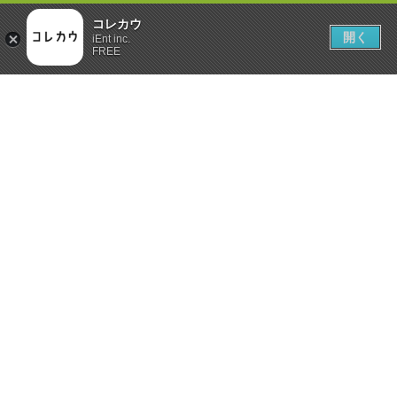
コレカウ
開く
iEnt inc.
FREE