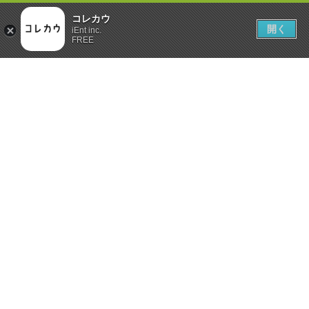
コレカウ
開く
iEnt inc.
FREE