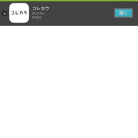
コレカウ
開く
iEnt inc.
FREE