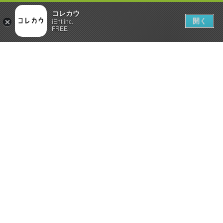
コレカウ
開く
iEnt inc.
FREE