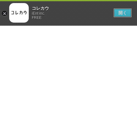
コレカウ
開く
iEnt inc.
FREE