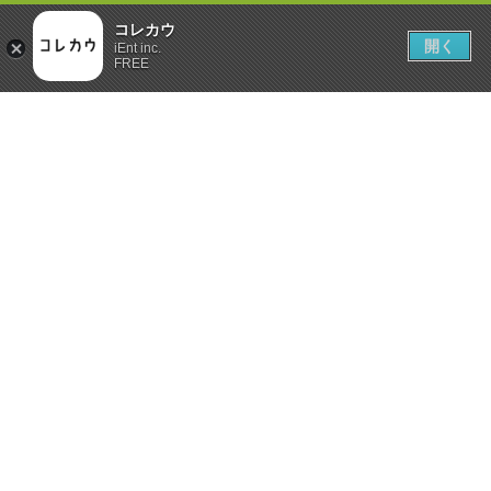
コレカウ
開く
iEnt inc.
FREE