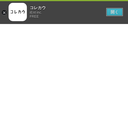
コレカウ
開く
iEnt inc.
FREE