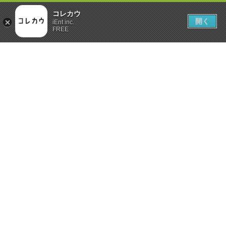
コレカウ
開く
iEnt inc.
FREE