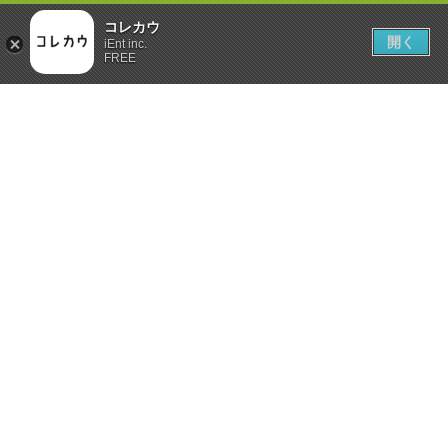
コレカウ
開く
iEnt inc.
FREE