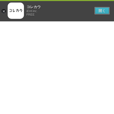
コレカウ
開く
iEnt inc.
FREE