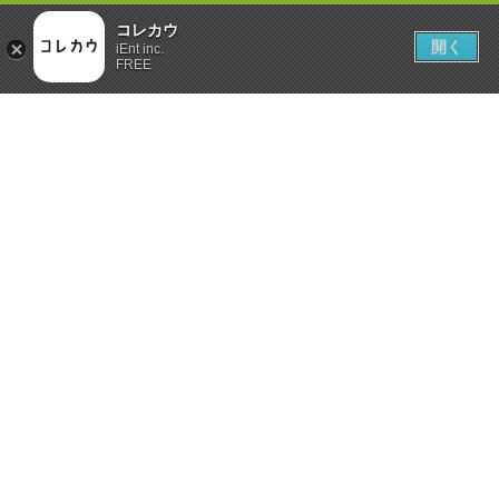
コレカウ
開く
iEnt inc.
FREE