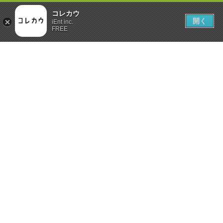
コレカウ
開く
iEnt inc.
FREE