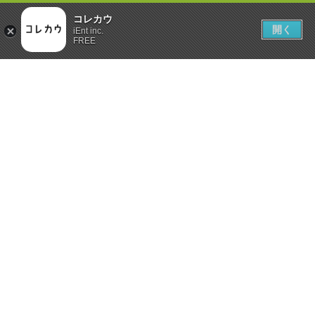
コレカウ
開く
iEnt inc.
FREE