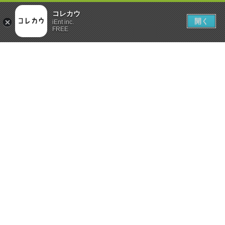
コレカウ
開く
iEnt inc.
FREE