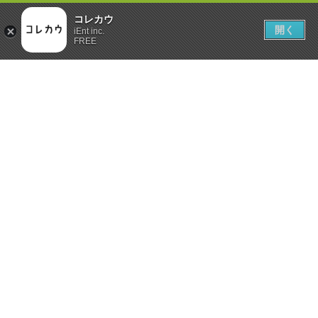
コレカウ
開く
iEnt inc.
FREE