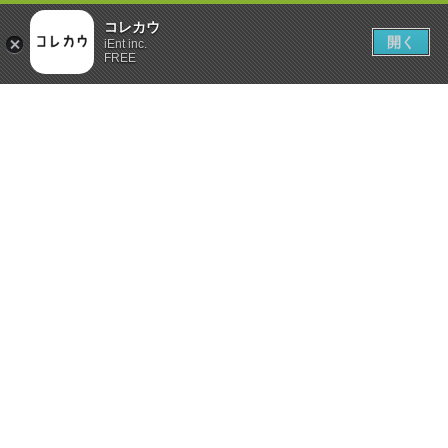
コレカウ
開く
iEnt inc.
FREE