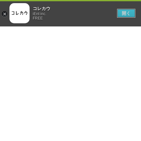
コレカウ
開く
iEnt inc.
FREE