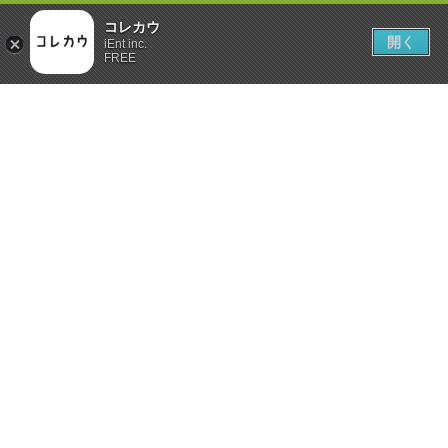
コレカウ
開く
iEnt inc.
FREE