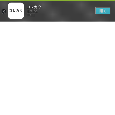
コレカウ
開く
iEnt inc.
FREE