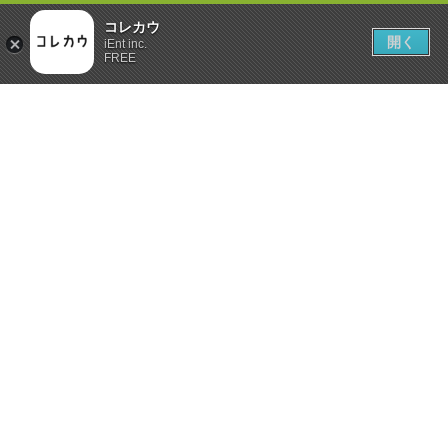
コレカウ
開く
iEnt inc.
FREE