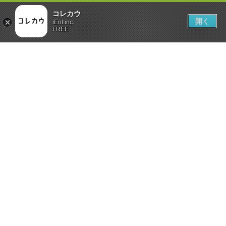
コレカウ
開く
iEnt inc.
FREE