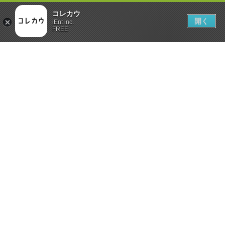
コレカウ
開く
iEnt inc.
FREE