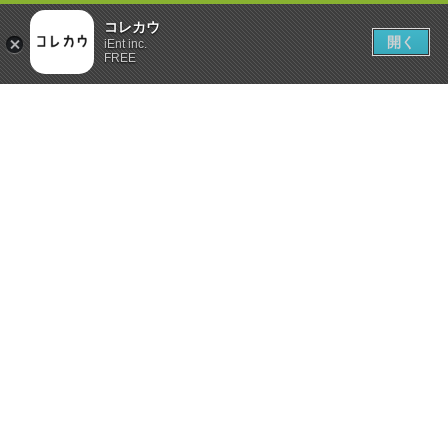
コレカウ
開く
iEnt inc.
FREE