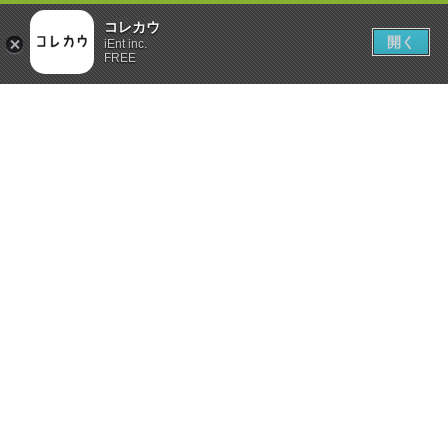
コレカウ
開く
iEnt inc.
FREE