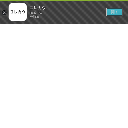
コレカウ
開く
iEnt inc.
FREE