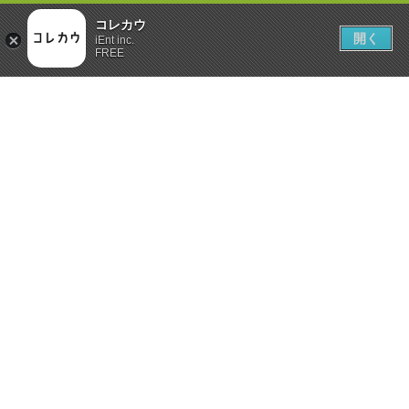
コレカウ
開く
iEnt inc.
FREE