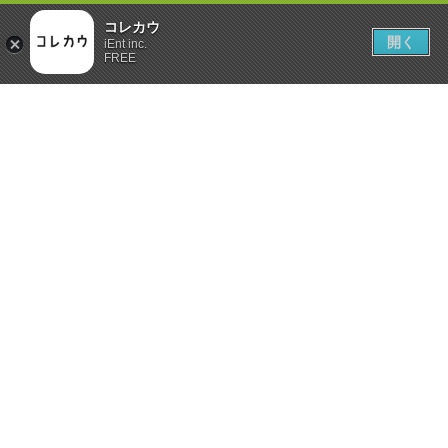
コレカウ
開く
iEnt inc.
FREE