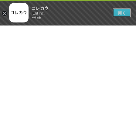
コレカウ
開く
iEnt inc.
FREE