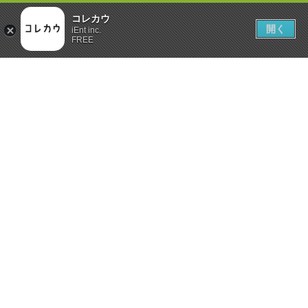
コレカウ
開く
iEnt inc.
FREE